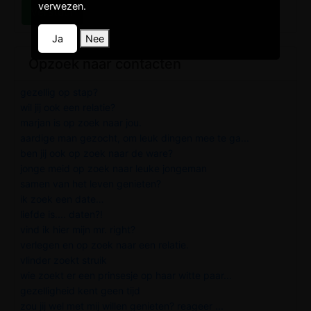
verwezen.
Ja
Nee
Opzoek naar contacten
gezellig op stap?
wil jij ook een relatie?
marjan is op zoek naar jou.
aardige man gezocht, om leuk dingen mee te ga...
ben jij ook op zoek naar de ware?
jonge meid op zoek naar leuke jongeman
samen van het leven genieten?
ik zoek een date…
liefde is.... daten?!
vind ik hier mijn mr. right?
verlegen en op zoek naar een relatie.
vlinder zoekt struik
wie zoekt er een prinsesje op haar witte paar...
gezelligheid kent geen tijd
zou jij wel met mij willen genieten? reageer ...