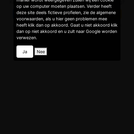
Kunnen wij je van dienst zijn of heb je gewoon een vraag?
op uw computer moeten plaatsen. Verder heeft
deze site deels fictieve profielen, zie de algemene
Voorwaarden
Privacy
Faq/Helpdesk
Contact
voorwaarden, als u hier geen problemen mee
heeft klik dan op akkoord. Gaat u niet akkoord klik
Het gebruik van de website is voor eigen risico! Lees de voorwaarden!
Dit is een entertainment site! Het gebruik van deze site kost geld!
dan op niet akkoord en u zult naar Google worden
verwezen.
Ja
Nee